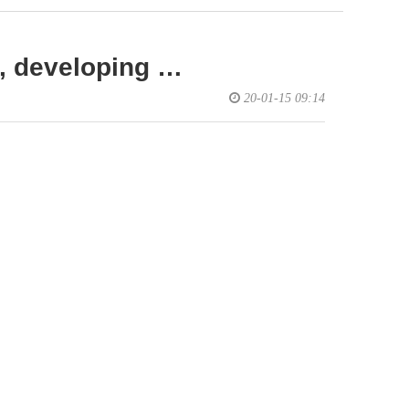
N, developing …
20-01-15 09:14