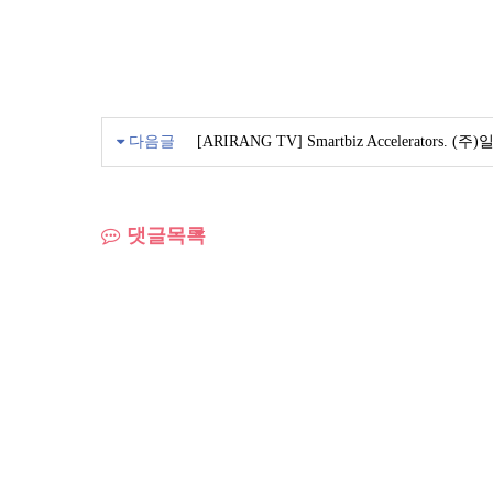
다음글
[ARIRANG TV] Smartbiz Accelerators. (
댓글목록