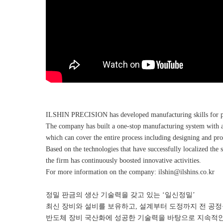
ILSHIN PRECISION has developed manufacturing skills for pr
The company has built a one-stop manufacturing system with a
which can cover the entire process including designing and pr
Based on the technologies that have successfully localized th
the firm has continuously boosted innovative activities.
For more information on the company: ilshin@ilshins.co.kr
정밀 판금의 생산 기술력을 갖고 있는 ‘일신정밀’
최신 장비와 설비를 보유하고, 설계부터 도정까지 전 공정
반도체 장비 국산화에 성공한 기술력을 바탕으로 지속적인