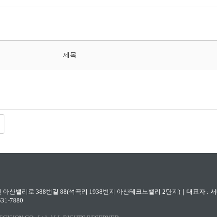
제목
둔포면 아산밸리로 388번길 88(석곡리 1938번지 아산테크노밸리 2단지)｜대표자 : 
531-7880