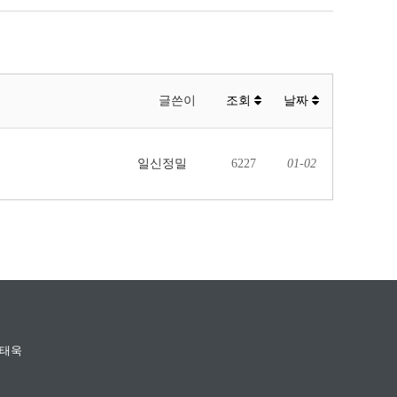
글쓴이
조회
날짜
일신정밀
6227
01-02
서태욱